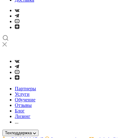
➤
Проверка и настройка точности станков с ЧПУ лазерным ин
Партнеры
Услуги
Обучение
Отзывы
Блог
Лизинг
...
Техподдержка