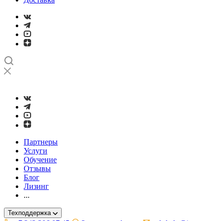
➤
Проверка и настройка точности станков с ЧПУ лазерным ин
Партнеры
Услуги
Обучение
Отзывы
Блог
Лизинг
...
Техподдержка