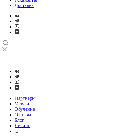
Доставка
➤
Проверка и настройка точности станков с ЧПУ лазерным
интерферометром
Партнеры
Услуги
Обучение
Отзывы
Блог
Лизинг
...