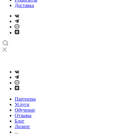
Доставка
➤
Проверка и настройка точности станков с ЧПУ лазерным
интерферометром
Партнеры
Услуги
Обучение
Отзывы
Блог
Лизинг
...