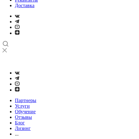
Доставка
➤
Проверка и настройка точности станков с ЧПУ лазерным
интерферометром
Партнеры
Услуги
Обучение
Отзывы
Блог
Лизинг
...