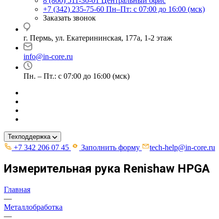
8 (800) 511-30-01
Центральный офис
+7 (342) 235-75-60
Пн–Пт: с 07:00 до 16:00 (мск)
Заказать звонок
г. Пермь, ул. ​Екатерининская, 177а, ​1-2 этаж
info@in-core.ru
Пн. – Пт.: с 07:00 до 16:00 (мск)
Техподдержка
+7 342 206 07 45
Заполнить форму
tech-help@in-core.ru
Измерительная рука Renishaw HPGA
Главная
—
Металлобработка
—