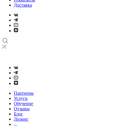
Доставка
➤
Проверка и настройка точности станков с ЧПУ лазерным
интерферометром
Партнеры
Услуги
Обучение
Отзывы
Блог
Лизинг
...