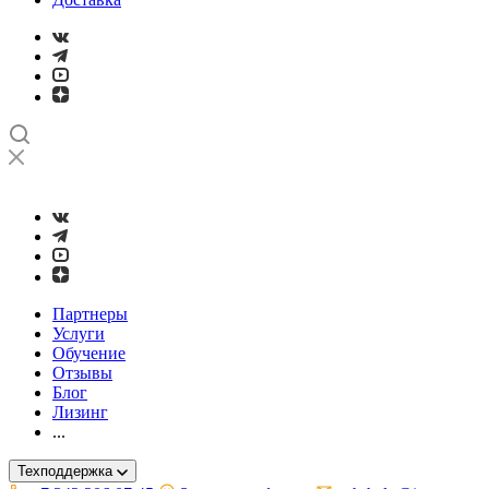
➤
Проверка и настройка точности станков с ЧПУ лазерным ин
Партнеры
Услуги
Обучение
Отзывы
Блог
Лизинг
...
Техподдержка