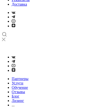
Доставка
➤
Проверка и настройка точности станков с ЧПУ лазерным
интерферометром
Партнеры
Услуги
Обучение
Отзывы
Блог
Лизинг
...