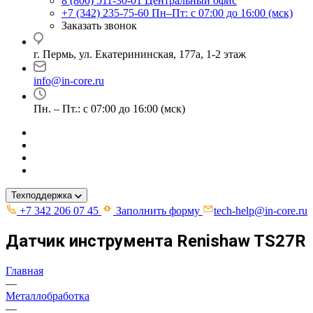
8 (800) 511-30-01
Центральный офис
+7 (342) 235-75-60
Пн–Пт: с 07:00 до 16:00 (мск)
Заказать звонок
г. Пермь, ул. ​Екатерининская, 177а, ​1-2 этаж
info@in-core.ru
Пн. – Пт.: с 07:00 до 16:00 (мск)
Техподдержка
+7 342 206 07 45
Заполнить форму
tech-help@in-core.ru
Датчик инструмента Renishaw TS27R
Главная
—
Металлобработка
—