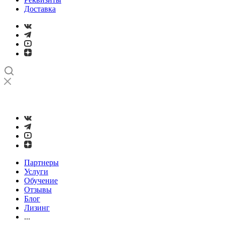
Доставка
➤
Проверка и настройка точности станков с ЧПУ лазерным
интерферометром
Партнеры
Услуги
Обучение
Отзывы
Блог
Лизинг
...