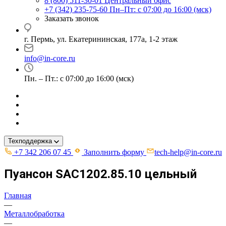
8 (800) 511-30-01
Центральный офис
+7 (342) 235-75-60
Пн–Пт: с 07:00 до 16:00 (мск)
Заказать звонок
г. Пермь, ул. ​Екатерининская, 177а, ​1-2 этаж
info@in-core.ru
Пн. – Пт.: с 07:00 до 16:00 (мск)
Техподдержка
+7 342 206 07 45
Заполнить форму
tech-help@in-core.ru
Пуансон SAC1202.85.10 цельный
Главная
—
Металлобработка
—