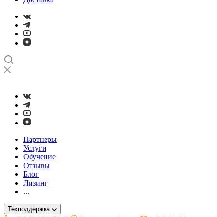
➤
Проверка и настройка точности станков с ЧПУ лазерным ин
Партнеры
Услуги
Обучение
Отзывы
Блог
Лизинг
...
Техподдержка