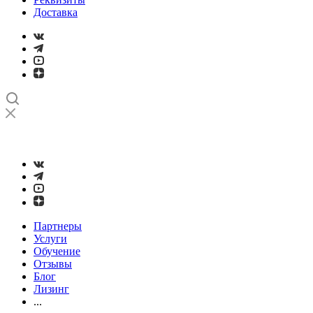
Доставка
➤
Проверка и настройка точности станков с ЧПУ лазерным
интерферометром
Партнеры
Услуги
Обучение
Отзывы
Блог
Лизинг
...