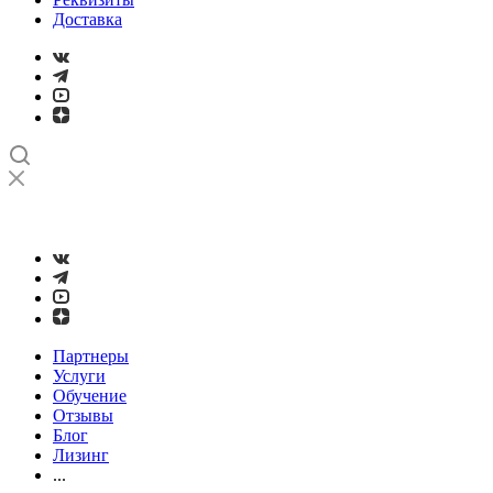
Доставка
➤
Проверка и настройка точности станков с ЧПУ лазерным
интерферометром
Партнеры
Услуги
Обучение
Отзывы
Блог
Лизинг
...