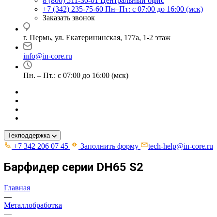
8 (800) 511-30-01
Центральный офис
+7 (342) 235-75-60
Пн–Пт: с 07:00 до 16:00 (мск)
Заказать звонок
г. Пермь, ул. ​Екатерининская, 177а, ​1-2 этаж
info@in-core.ru
Пн. – Пт.: с 07:00 до 16:00 (мск)
Техподдержка
+7 342 206 07 45
Заполнить форму
tech-help@in-core.ru
Барфидер серии DH65 S2
Главная
—
Металлобработка
—