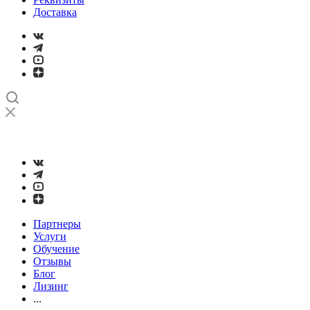
Доставка
➤
Проверка и настройка точности станков с ЧПУ лазерным
интерферометром
Партнеры
Услуги
Обучение
Отзывы
Блог
Лизинг
...