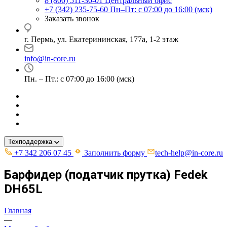
8 (800) 511-30-01
Центральный офис
+7 (342) 235-75-60
Пн–Пт: с 07:00 до 16:00 (мск)
Заказать звонок
г. Пермь, ул. ​Екатерининская, 177а, ​1-2 этаж
info@in-core.ru
Пн. – Пт.: с 07:00 до 16:00 (мск)
Техподдержка
+7 342 206 07 45
Заполнить форму
tech-help@in-core.ru
Барфидер (податчик прутка) Fedek
DH65L
Главная
—