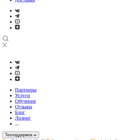
➤
Проверка и настройка точности станков с ЧПУ лазерным ин
Партнеры
Услуги
Обучение
Отзывы
Блог
Лизинг
...
Техподдержка