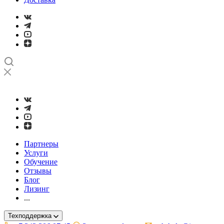
➤
Проверка и настройка точности станков с ЧПУ лазерным ин
Партнеры
Услуги
Обучение
Отзывы
Блог
Лизинг
...
Техподдержка