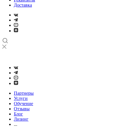
Доставка
➤
Проверка и настройка точности станков с ЧПУ лазерным
интерферометром
Партнеры
Услуги
Обучение
Отзывы
Блог
Лизинг
...