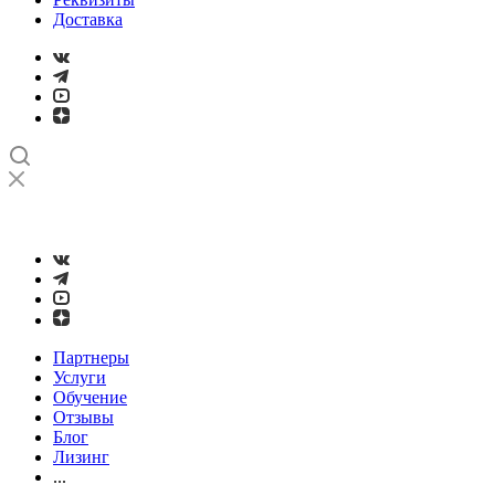
Доставка
➤
Проверка и настройка точности станков с ЧПУ лазерным
интерферометром
Партнеры
Услуги
Обучение
Отзывы
Блог
Лизинг
...