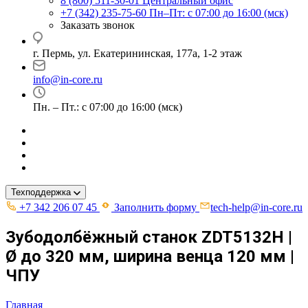
8 (800) 511-30-01
Центральный офис
+7 (342) 235-75-60
Пн–Пт: с 07:00 до 16:00 (мск)
Заказать звонок
г. Пермь, ул. ​Екатерининская, 177а, ​1-2 этаж
info@in-core.ru
Пн. – Пт.: с 07:00 до 16:00 (мск)
Техподдержка
+7 342 206 07 45
Заполнить форму
tech-help@in-core.ru
Зубодолбёжный станок ZDT5132H |
Ø до 320 мм, ширина венца 120 мм |
ЧПУ
Главная