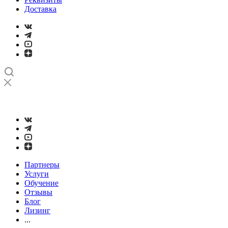
Доставка
➤
Проверка и настройка точности станков с ЧПУ лазерным
интерферометром
Партнеры
Услуги
Обучение
Отзывы
Блог
Лизинг
...