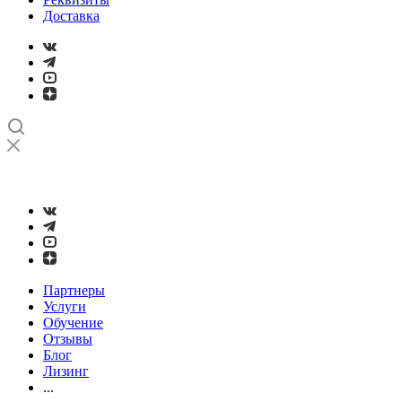
Доставка
➤
Проверка и настройка точности станков с ЧПУ лазерным
интерферометром
Партнеры
Услуги
Обучение
Отзывы
Блог
Лизинг
...