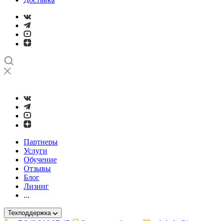
➤
Проверка и настройка точности станков с ЧПУ лазерным ин
Партнеры
Услуги
Обучение
Отзывы
Блог
Лизинг
...
Техподдержка