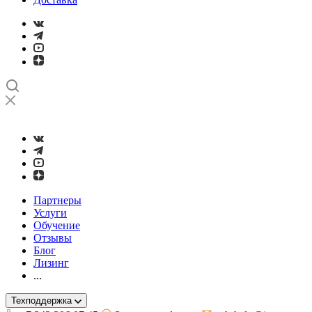
➤
Проверка и настройка точности станков с ЧПУ лазерным ин
Партнеры
Услуги
Обучение
Отзывы
Блог
Лизинг
...
Техподдержка