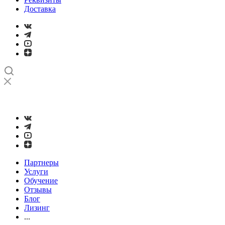
Доставка
➤
Проверка и настройка точности станков с ЧПУ лазерным
интерферометром
Партнеры
Услуги
Обучение
Отзывы
Блог
Лизинг
...