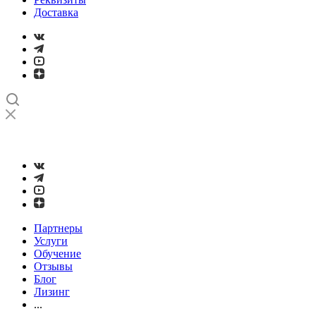
Доставка
➤
Проверка и настройка точности станков с ЧПУ лазерным
интерферометром
Партнеры
Услуги
Обучение
Отзывы
Блог
Лизинг
...