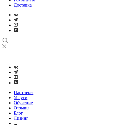
Доставка
➤
Проверка и настройка точности станков с ЧПУ лазерным
интерферометром
Партнеры
Услуги
Обучение
Отзывы
Блог
Лизинг
...