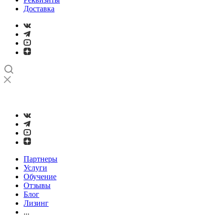
Доставка
➤
Проверка и настройка точности станков с ЧПУ лазерным
интерферометром
Партнеры
Услуги
Обучение
Отзывы
Блог
Лизинг
...