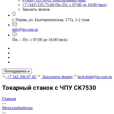
8 (800) 511-30-01
Центральный офис
+7 (342) 235-75-60
Пн–Пт: с 07:00 до 16:00 (мск)
Заказать звонок
г. Пермь, ул. ​Екатерининская, 177а, ​1-2 этаж
info@in-core.ru
Пн. – Пт.: с 07:00 до 16:00 (мск)
Техподдержка
+7 342 206 07 45
Заполнить форму
tech-help@in-core.ru
Токарный станок с ЧПУ CK7530
Главная
—
Металлобработка
—