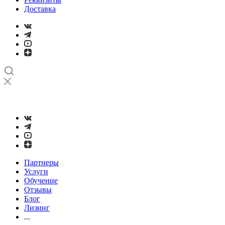
Доставка
➤
Проверка и настройка точности станков с ЧПУ лазерным
интерферометром
Партнеры
Услуги
Обучение
Отзывы
Блог
Лизинг
...