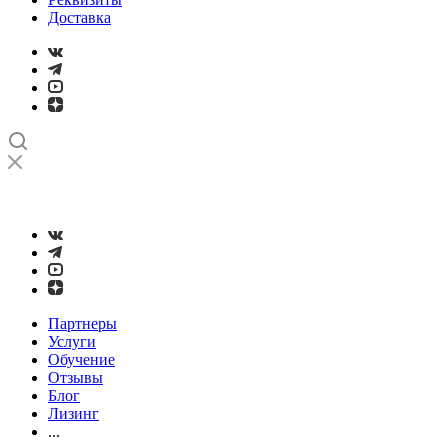
Доставка
➤
Проверка и настройка точности станков с ЧПУ лазерным
интерферометром
Партнеры
Услуги
Обучение
Отзывы
Блог
Лизинг
...