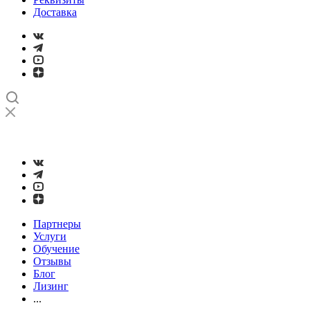
Доставка
➤
Проверка и настройка точности станков с ЧПУ лазерным
интерферометром
Партнеры
Услуги
Обучение
Отзывы
Блог
Лизинг
...