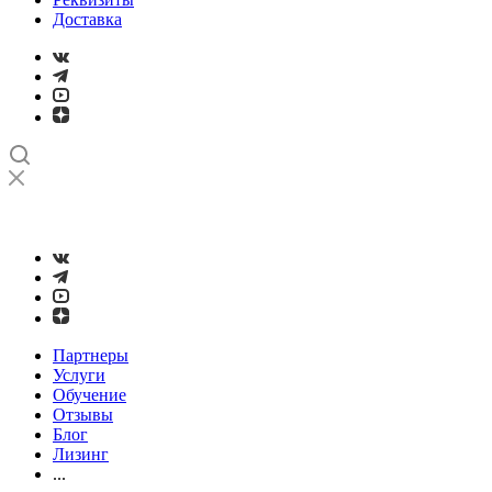
Доставка
➤
Проверка и настройка точности станков с ЧПУ лазерным
интерферометром
Партнеры
Услуги
Обучение
Отзывы
Блог
Лизинг
...