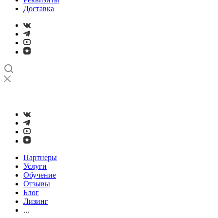
Доставка
➤
Проверка и настройка точности станков с ЧПУ лазерным
интерферометром
Партнеры
Услуги
Обучение
Отзывы
Блог
Лизинг
...