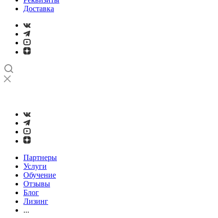
Доставка
➤
Проверка и настройка точности станков с ЧПУ лазерным
интерферометром
Партнеры
Услуги
Обучение
Отзывы
Блог
Лизинг
...