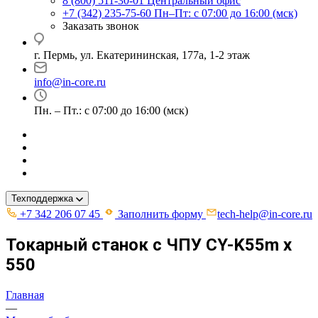
8 (800) 511-30-01
Центральный офис
+7 (342) 235-75-60
Пн–Пт: с 07:00 до 16:00 (мск)
Заказать звонок
г. Пермь, ул. ​Екатерининская, 177а, ​1-2 этаж
info@in-core.ru
Пн. – Пт.: с 07:00 до 16:00 (мск)
Техподдержка
+7 342 206 07 45
Заполнить форму
tech-help@in-core.ru
Токарный станок с ЧПУ CY-K55m x
550
Главная
—