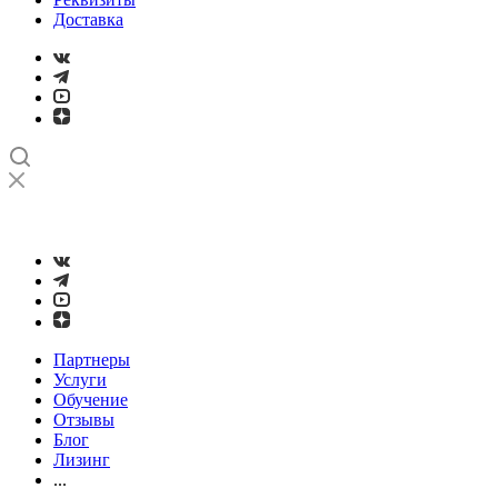
Доставка
➤
Проверка и настройка точности станков с ЧПУ лазерным
интерферометром
Партнеры
Услуги
Обучение
Отзывы
Блог
Лизинг
...