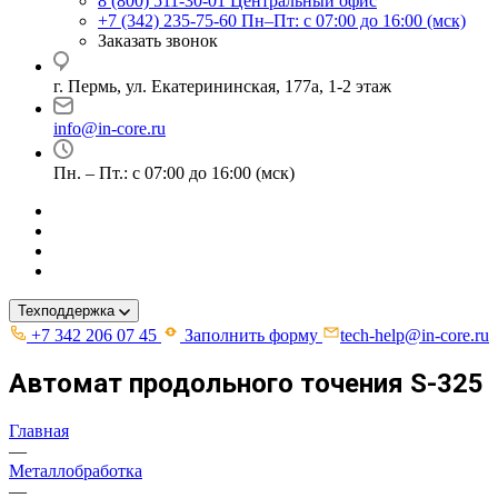
8 (800) 511-30-01
Центральный офис
+7 (342) 235-75-60
Пн–Пт: с 07:00 до 16:00 (мск)
Заказать звонок
г. Пермь, ул. ​Екатерининская, 177а, ​1-2 этаж
info@in-core.ru
Пн. – Пт.: с 07:00 до 16:00 (мск)
Техподдержка
+7 342 206 07 45
Заполнить форму
tech-help@in-core.ru
Автомат продольного точения S-325
Главная
—
Металлобработка
—