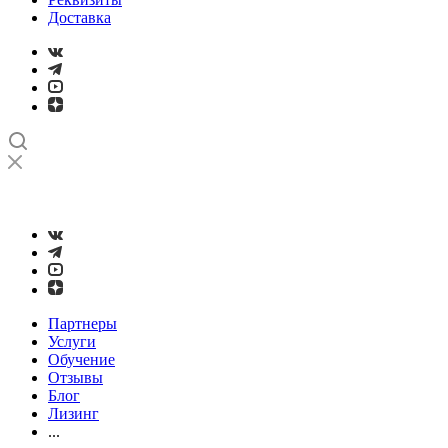
Доставка
➤
Проверка и настройка точности станков с ЧПУ лазерным
интерферометром
Партнеры
Услуги
Обучение
Отзывы
Блог
Лизинг
...