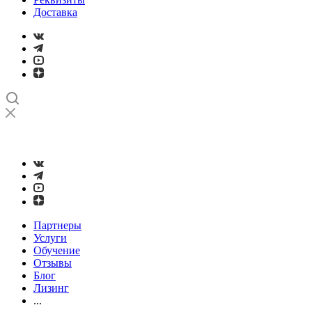
Доставка
➤
Проверка и настройка точности станков с ЧПУ лазерным
интерферометром
Партнеры
Услуги
Обучение
Отзывы
Блог
Лизинг
...