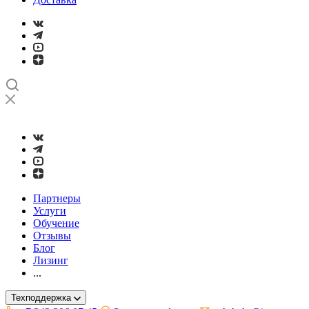
➤
Проверка и настройка точности станков с ЧПУ лазерным ин
Партнеры
Услуги
Обучение
Отзывы
Блог
Лизинг
...
Техподдержка