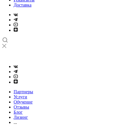
Доставка
➤
Проверка и настройка точности станков с ЧПУ лазерным
интерферометром
Партнеры
Услуги
Обучение
Отзывы
Блог
Лизинг
...