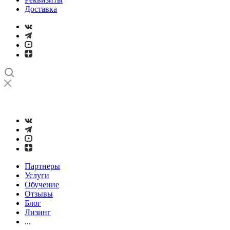
Доставка
➤
Проверка и настройка точности станков с ЧПУ лазерным
интерферометром
Партнеры
Услуги
Обучение
Отзывы
Блог
Лизинг
...