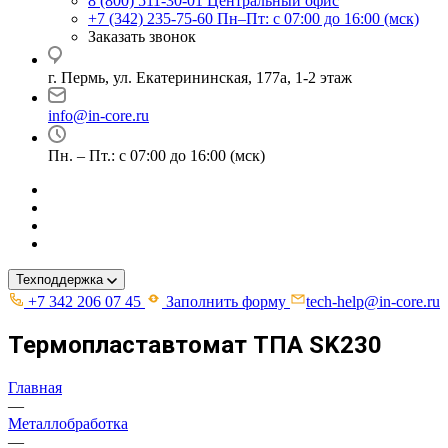
8 (800) 511-30-01
Центральный офис
+7 (342) 235-75-60
Пн–Пт: с 07:00 до 16:00 (мск)
Заказать звонок
г. Пермь, ул. ​Екатерининская, 177а, ​1-2 этаж
info@in-core.ru
Пн. – Пт.: с 07:00 до 16:00 (мск)
Техподдержка
+7 342 206 07 45
Заполнить форму
tech-help@in-core.ru
Термопластавтомат ТПА SK230
Главная
—
Металлобработка
—