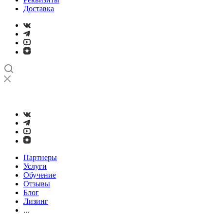
Доставка
➤
Проверка и настройка точности станков с ЧПУ лазерным
интерферометром
Партнеры
Услуги
Обучение
Отзывы
Блог
Лизинг
...