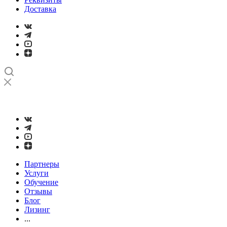
Доставка
➤
Проверка и настройка точности станков с ЧПУ лазерным
интерферометром
Партнеры
Услуги
Обучение
Отзывы
Блог
Лизинг
...