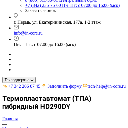
8 (800) 511-30-01
Центральный офис
+7 (342) 235-75-60
Пн–Пт: с 07:00 до 16:00 (мск)
Заказать звонок
г. Пермь, ул. ​Екатерининская, 177а, ​1-2 этаж
info@in-core.ru
Пн. – Пт.: с 07:00 до 16:00 (мск)
Техподдержка
+7 342 206 07 45
Заполнить форму
tech-help@in-core.ru
Термопластавтомат (ТПА)
гибридный HD290DY
Главная
—