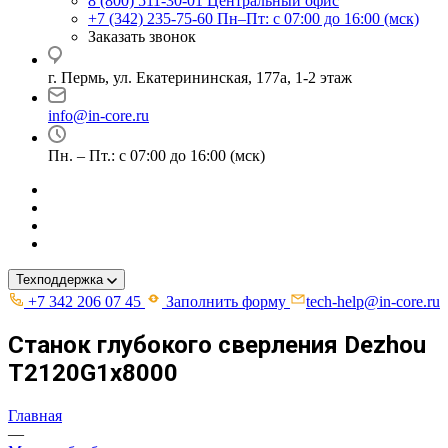
8 (800) 511-30-01
Центральный офис
+7 (342) 235-75-60
Пн–Пт: с 07:00 до 16:00 (мск)
Заказать звонок
г. Пермь, ул. ​Екатерининская, 177а, ​1-2 этаж
info@in-core.ru
Пн. – Пт.: с 07:00 до 16:00 (мск)
Техподдержка
+7 342 206 07 45
Заполнить форму
tech-help@in-core.ru
Станок глубокого сверления Dezhou
Т2120G1x8000
Главная
—