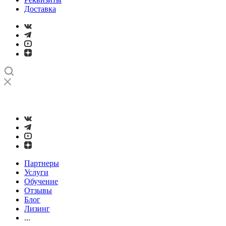
Доставка
➤
Проверка и настройка точности станков с ЧПУ лазерным
интерферометром
Партнеры
Услуги
Обучение
Отзывы
Блог
Лизинг
...