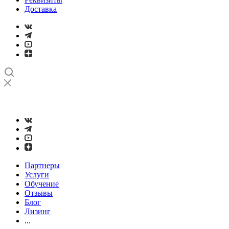
Доставка
➤
Проверка и настройка точности станков с ЧПУ лазерным
интерферометром
Партнеры
Услуги
Обучение
Отзывы
Блог
Лизинг
...