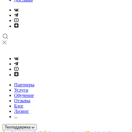
➤
Проверка и настройка точности станков с ЧПУ лазерным ин
Партнеры
Услуги
Обучение
Отзывы
Блог
Лизинг
...
Техподдержка