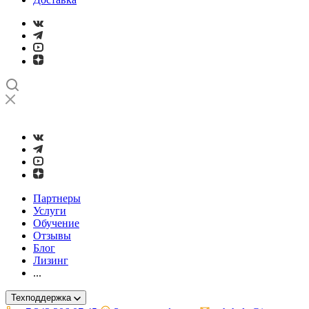
➤
Проверка и настройка точности станков с ЧПУ лазерным ин
Партнеры
Услуги
Обучение
Отзывы
Блог
Лизинг
...
Техподдержка