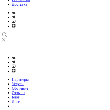
Доставка
➤
Проверка и настройка точности станков с ЧПУ лазерным
интерферометром
Партнеры
Услуги
Обучение
Отзывы
Блог
Лизинг
...