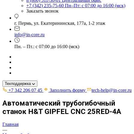
8 (800) 511-30-01
Центральный офис
+7 (342) 235-75-60
Пн–Пт: с 07:00 до 16:00 (мск)
Заказать звонок
г. Пермь, ул. ​Екатерининская, 177а, ​1-2 этаж
info@in-core.ru
Пн. – Пт.: с 07:00 до 16:00 (мск)
Техподдержка
+7 342 206 07 45
Заполнить форму
tech-help@in-core.ru
Автоматический трубогибочный
станок H&T GIPFEL CNC 25RED-4A
Главная
—