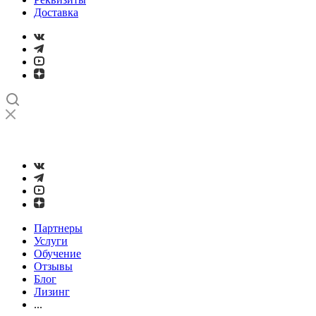
Доставка
➤
Проверка и настройка точности станков с ЧПУ лазерным
интерферометром
Партнеры
Услуги
Обучение
Отзывы
Блог
Лизинг
...