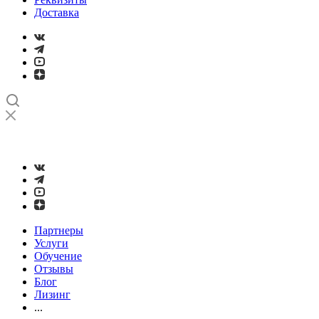
Доставка
➤
Проверка и настройка точности станков с ЧПУ лазерным
интерферометром
Партнеры
Услуги
Обучение
Отзывы
Блог
Лизинг
...