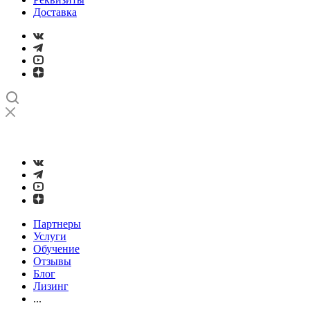
Доставка
➤
Проверка и настройка точности станков с ЧПУ лазерным
интерферометром
Партнеры
Услуги
Обучение
Отзывы
Блог
Лизинг
...