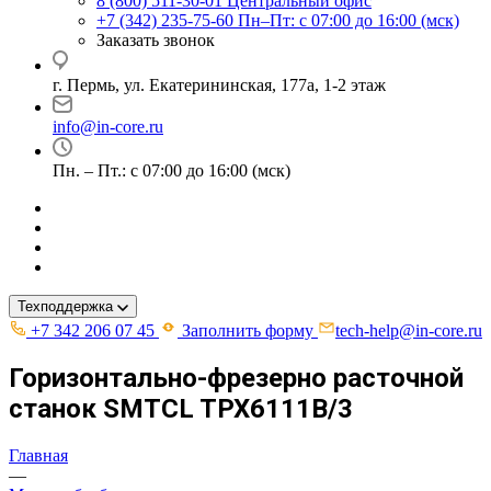
8 (800) 511-30-01
Центральный офис
+7 (342) 235-75-60
Пн–Пт: с 07:00 до 16:00 (мск)
Заказать звонок
г. Пермь, ул. ​Екатерининская, 177а, ​1-2 этаж
info@in-core.ru
Пн. – Пт.: с 07:00 до 16:00 (мск)
Техподдержка
+7 342 206 07 45
Заполнить форму
tech-help@in-core.ru
Горизонтально-фрезерно расточной
станок SMTCL TPX6111В/3
Главная
—