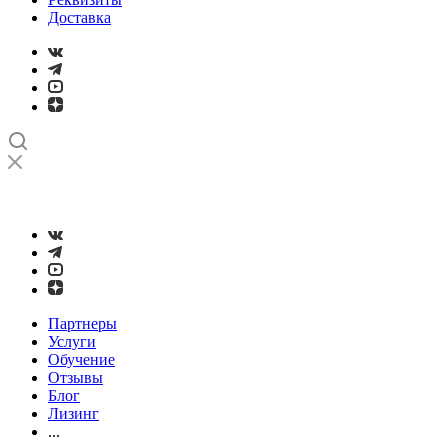
Доставка
➤
Проверка и настройка точности станков с ЧПУ лазерным
интерферометром
Партнеры
Услуги
Обучение
Отзывы
Блог
Лизинг
...