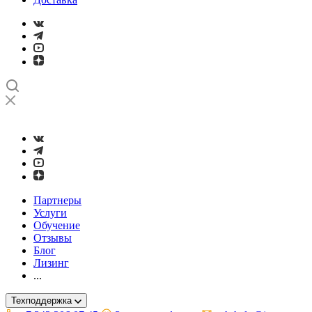
➤
Проверка и настройка точности станков с ЧПУ лазерным ин
Партнеры
Услуги
Обучение
Отзывы
Блог
Лизинг
...
Техподдержка