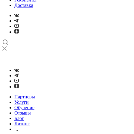
Доставка
➤
Проверка и настройка точности станков с ЧПУ лазерным
интерферометром
Партнеры
Услуги
Обучение
Отзывы
Блог
Лизинг
...