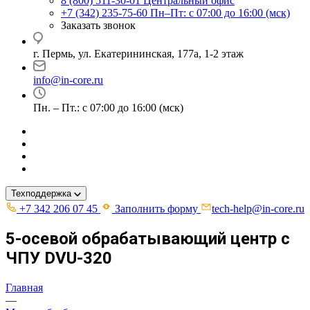
8 (800) 511-30-01
Центральный офис
+7 (342) 235-75-60
Пн–Пт: с 07:00 до 16:00 (мск)
Заказать звонок
г. Пермь, ул. ​Екатерининская, 177а, ​1-2 этаж
info@in-core.ru
Пн. – Пт.: с 07:00 до 16:00 (мск)
Техподдержка
+7 342 206 07 45
Заполнить форму
tech-help@in-core.ru
5-осевой обрабатывающий центр с
ЧПУ DVU-320
Главная
—